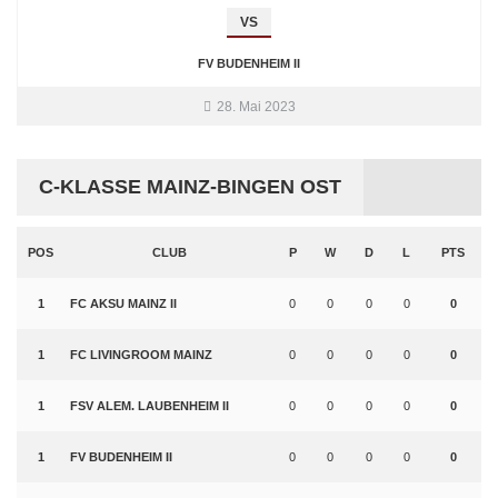
VS
FV BUDENHEIM II
28. Mai 2023
C-KLASSE MAINZ-BINGEN OST
POS
CLUB
P
W
D
L
PTS
1
FC AKSU MAINZ II
0
0
0
0
0
1
FC LIVINGROOM MAINZ
0
0
0
0
0
1
FSV ALEM. LAUBENHEIM II
0
0
0
0
0
1
FV BUDENHEIM II
0
0
0
0
0