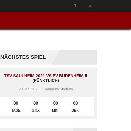
NÄCHSTES SPIEL
TSV SAULHEIM 2021 VS FV BUDENHEIM II
(PÜNKTLICH)
28. Mai 2023
Saulheim Stadium
00
00
00
00
TAGE
STD.
MIN.
SEK.