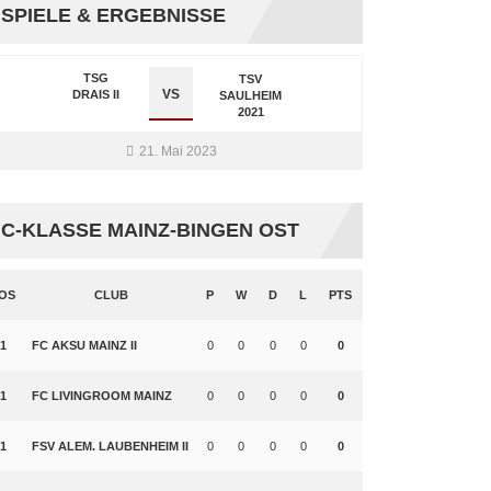
SPIELE & ERGEBNISSE
TSG
TSV
VS
DRAIS II
SAULHEIM
2021
21. Mai 2023
C-KLASSE MAINZ-BINGEN OST
OS
CLUB
P
W
D
L
PTS
1
FC AKSU MAINZ II
0
0
0
0
0
1
FC LIVINGROOM MAINZ
0
0
0
0
0
1
FSV ALEM. LAUBENHEIM II
0
0
0
0
0