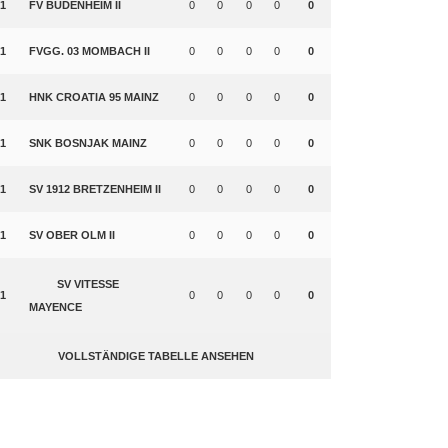
1
FV BUDENHEIM II
0
0
0
0
0
1
FVGG. 03 MOMBACH II
0
0
0
0
0
1
HNK CROATIA 95 MAINZ
0
0
0
0
0
1
SNK BOSNJAK MAINZ
0
0
0
0
0
1
SV 1912 BRETZENHEIM II
0
0
0
0
0
1
SV OBER OLM II
0
0
0
0
0
SV VITESSE
1
0
0
0
0
0
MAYENCE
VOLLSTÄNDIGE TABELLE ANSEHEN