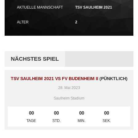
AKTUELLE MANNSCHAFT
TSV SAULHEIM 2021
ALTER
2
NÄCHSTES SPIEL
TSV SAULHEIM 2021 VS FV BUDENHEIM II
(PÜNKTLICH)
28. Mai 2023
Saulheim Stadium
00
00
00
00
TAGE
STD.
MIN.
SEK.