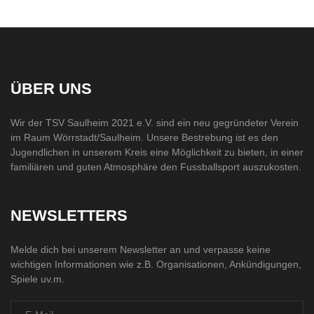
ÜBER UNS
Wir der TSV Saulheim 2021 e.V. sind ein neu gegründeter Verein
im Raum Wörrstadt/Saulheim. Unsere Bestrebung ist es den
Jugendlichen in unserem Kreis eine Möglichkeit zu bieten, in einer
familiären und guten Atmosphäre den Fussballsport auszukosten.
NEWSLETTERS
Melde dich bei unserem Newsletter an und verpasse keine
wichtigen Informationen wie z.B. Organisationen, Ankündigungen,
Spiele uv.m.