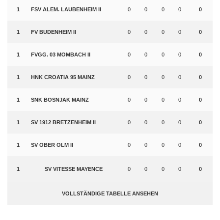
1
FSV ALEM. LAUBENHEIM II
0
0
0
0
0
1
FV BUDENHEIM II
0
0
0
0
0
1
FVGG. 03 MOMBACH II
0
0
0
0
0
1
HNK CROATIA 95 MAINZ
0
0
0
0
0
1
SNK BOSNJAK MAINZ
0
0
0
0
0
1
SV 1912 BRETZENHEIM II
0
0
0
0
0
1
SV OBER OLM II
0
0
0
0
0
1
SV VITESSE MAYENCE
0
0
0
0
0
VOLLSTÄNDIGE TABELLE ANSEHEN