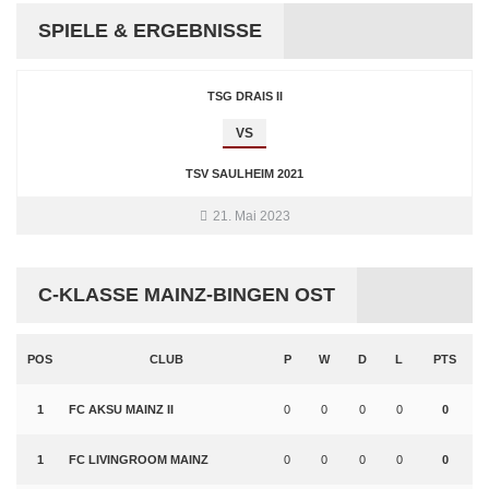
SPIELE & ERGEBNISSE
TSG DRAIS II
VS
TSV SAULHEIM 2021
21. Mai 2023
C-KLASSE MAINZ-BINGEN OST
POS
CLUB
P
W
D
L
PTS
1
FC AKSU MAINZ II
0
0
0
0
0
1
FC LIVINGROOM MAINZ
0
0
0
0
0