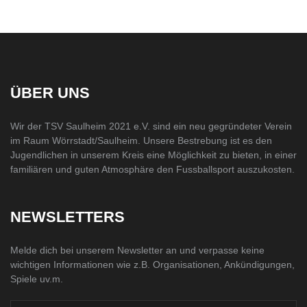
ÜBER UNS
Wir der TSV Saulheim 2021 e.V. sind ein neu gegründeter Verein
im Raum Wörrstadt/Saulheim. Unsere Bestrebung ist es den
Jugendlichen in unserem Kreis eine Möglichkeit zu bieten, in einer
familiären und guten Atmosphäre den Fussballsport auszukosten.
NEWSLETTERS
Melde dich bei unserem Newsletter an und verpasse keine
wichtigen Informationen wie z.B. Organisationen, Ankündigungen,
Spiele uv.m.