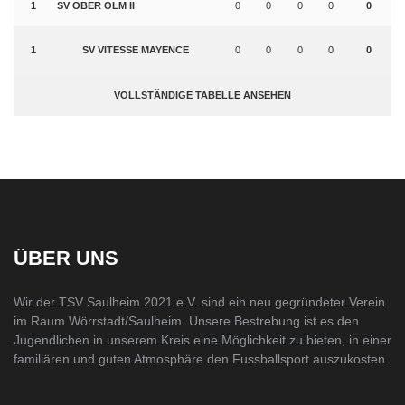
1
SV OBER OLM II
0
0
0
0
0
1
SV VITESSE MAYENCE
0
0
0
0
0
VOLLSTÄNDIGE TABELLE ANSEHEN
ÜBER UNS
Wir der TSV Saulheim 2021 e.V. sind ein neu gegründeter Verein
im Raum Wörrstadt/Saulheim. Unsere Bestrebung ist es den
Jugendlichen in unserem Kreis eine Möglichkeit zu bieten, in einer
familiären und guten Atmosphäre den Fussballsport auszukosten.