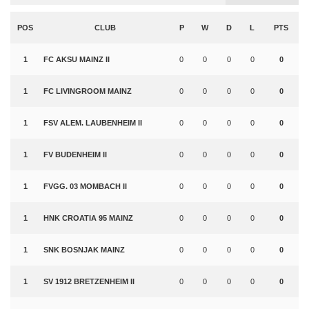
POS
CLUB
P
W
D
L
PTS
1
FC AKSU MAINZ II
0
0
0
0
0
1
FC LIVINGROOM MAINZ
0
0
0
0
0
1
FSV ALEM. LAUBENHEIM II
0
0
0
0
0
1
FV BUDENHEIM II
0
0
0
0
0
1
FVGG. 03 MOMBACH II
0
0
0
0
0
1
HNK CROATIA 95 MAINZ
0
0
0
0
0
1
SNK BOSNJAK MAINZ
0
0
0
0
0
1
SV 1912 BRETZENHEIM II
0
0
0
0
0